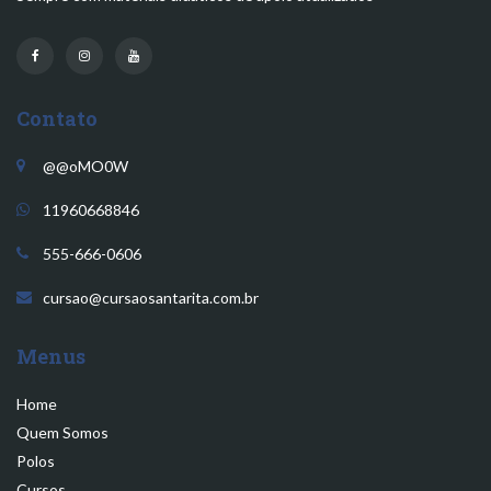
Contato
@@oMO0W
11960668846
555-666-0606
cursao@cursaosantarita.com.br
Menus
Home
Quem Somos
Polos
Cursos