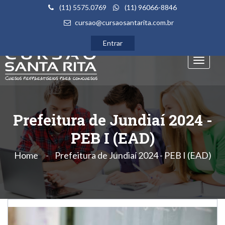
(11) 5575.0769
(11) 96066-8846
cursao@cursaosantarita.com.br
Entrar
Toggle
navigati
Prefeitura de Jundiaí 2024 -
PEB I (EAD)
Home
Prefeitura de Jundiaí 2024 - PEB I (EAD)